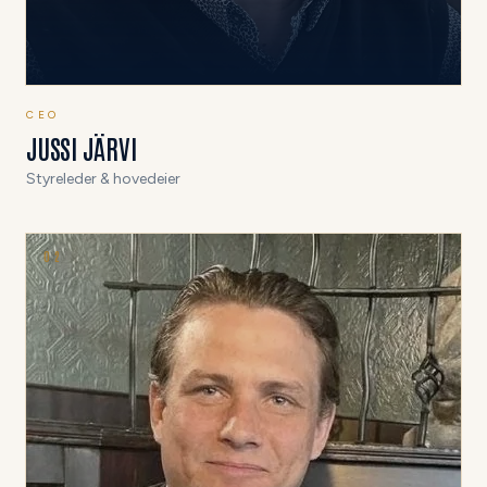
CEO
JUSSI JÄRVI
Styreleder & hovedeier
0
2