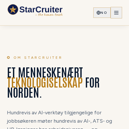
NO
✪ OM STARCRUITER
ET MENNESKENÆRT
TEKNOLOGISELSKAP
FOR
NORDEN.
Hundrevis av AI-verktøy tilgjengelige for
jobbsøkeren møter hundrevis av AI-, ATS- og