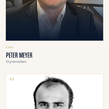
COO
PETER MEYER
Styremedlem
0
3