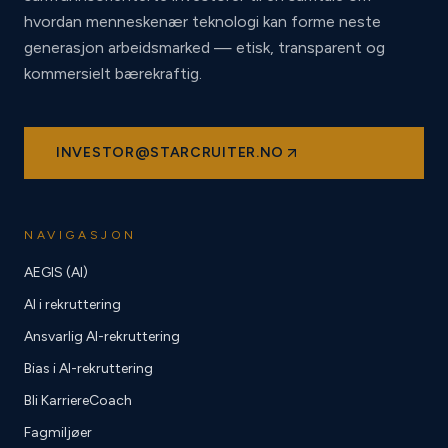
hvordan menneskenær teknologi kan forme neste
generasjon arbeidsmarked — etisk, transparent og
kommersielt bærekraftig.
INVESTOR@STARCRUITER.NO
NAVIGASJON
AEGIS (AI)
AI i rekruttering
Ansvarlig AI-rekruttering
Bias i AI-rekruttering
Bli KarriereCoach
Fagmiljøer