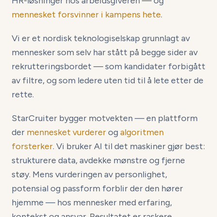
HR-løsninger hos arbeidsgiveren — og
mennesket forsvinner i kampens hete
.
Vi er et nordisk teknologiselskap grunnlagt av
mennesker som selv har stått på begge sider av
rekrutteringsbordet — som kandidater forbigått
av filtre, og som ledere uten tid til å lete etter de
rette.
StarCruiter bygger motvekten — en plattform
der
mennesket vurderer
og
algoritmen
forsterker
. Vi bruker AI til det maskiner gjør best:
strukturere data, avdekke mønstre og fjerne
støy. Mens vurderingen av personlighet,
potensial og passform forblir der den hører
hjemme — hos mennesker med erfaring,
kontekst og ansvar. Resultatet er raskere