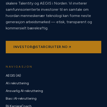
skalere Talentity og AEGIS i Norden. Vi inviterer
samfunnsorienterte investorer til en samtale om
hvordan menneskenær teknologi kan forme neste
generasjon arbeidsmarked — etisk, transparent og
kommersielt bærekraftig.
INVESTOR@STARCRUITER.NO
NAVIGASJON
AEGIS (AI)
AI i rekruttering
Ansvarlig AI-rekruttering
Bias i AI-rekruttering
Bli KarriereCoach