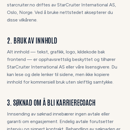
starcruiter.no driftes av StarCruiter International AS,
Oslo, Norge. Ved å bruke nettstedet aksepterer du
disse vilkårene.
2. BRUK AV INNHOLD
Alt innhold — tekst, grafikk, logo, kildekode bak
frontend — er opphavsrettslig beskyttet og tilhører
StarCruiter International AS eller våre lisensgivere. Du
kan lese og dele lenker til sidene, men ikke kopiere
innhold for kommersiell bruk uten skriftlig samtykke.
3. SØKNAD OM Å BLI KARRIERECOACH
Innsending av søknad innebærer ingen avtale eller
garanti om engasjement. Endelig avtale forutsetter
intervju og signert kontrakt. Behandling av søknaden er