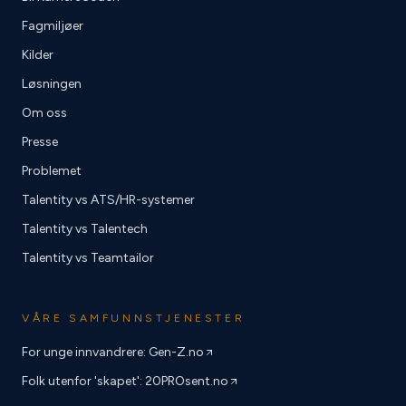
Fagmiljøer
Kilder
Løsningen
Om oss
Presse
Problemet
Talentity vs ATS/HR-systemer
Talentity vs Talentech
Talentity vs Teamtailor
VÅRE SAMFUNNSTJENESTER
For unge innvandrere: Gen-Z.no
Folk utenfor 'skapet': 20PROsent.no